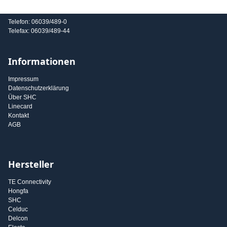
E-Mail: info@shc-gmbh.com
Telefon: 06039/489-0
Telefax: 06039/489-44
Informationen
Impressum
Datenschutzerklärung
Über SHC
Linecard
Kontakt
AGB
Hersteller
TE Connectivity
Hongfa
SHC
Celduc
Delcon