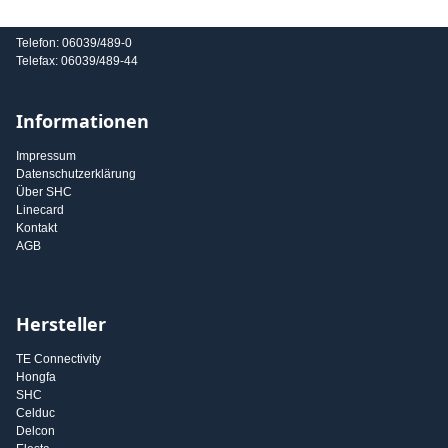
E-Mail: info@shc-gmbh.com
Telefon: 06039/489-0
Telefax: 06039/489-44
Informationen
Impressum
Datenschutzerklärung
Über SHC
Linecard
Kontakt
AGB
Hersteller
TE Connectivity
Hongfa
SHC
Celduc
Delcon