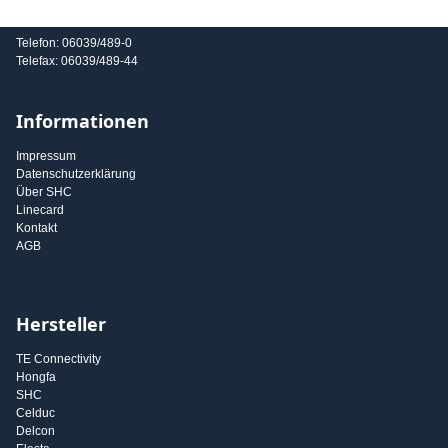
E-Mail: info@shc-gmbh.com
Telefon: 06039/489-0
Telefax: 06039/489-44
Informationen
Impressum
Datenschutzerklärung
Über SHC
Linecard
Kontakt
AGB
Hersteller
TE Connectivity
Hongfa
SHC
Celduc
Delcon