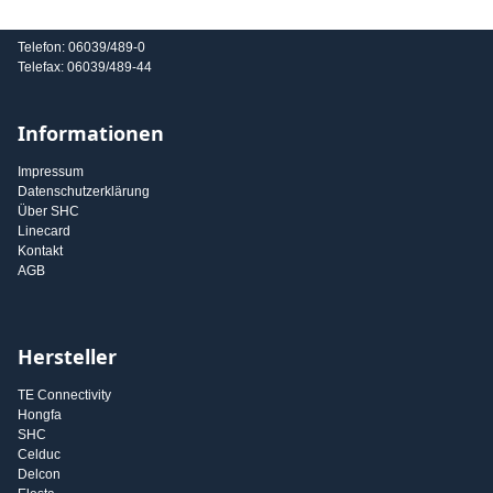
E-Mail: info@shc-gmbh.com
Telefon: 06039/489-0
Telefax: 06039/489-44
Informationen
Impressum
Datenschutzerklärung
Über SHC
Linecard
Kontakt
AGB
Hersteller
TE Connectivity
Hongfa
SHC
Celduc
Delcon