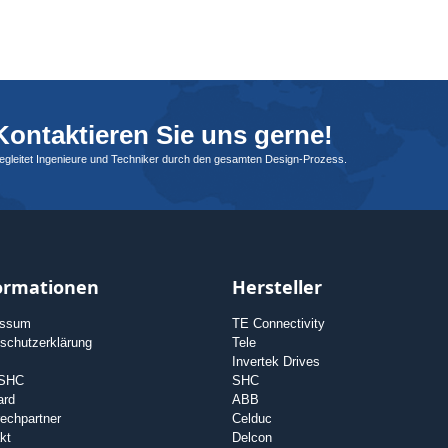
ontaktieren Sie uns gerne!
begleitet Ingenieure und Techniker durch den gesamten Design-Prozess.
ormationen
Hersteller
essum
TE Connectivity
schutzerklärung
Tele
Invertek Drives
 SHC
SHC
ard
ABB
echpartner
Celduc
kt
Delcon