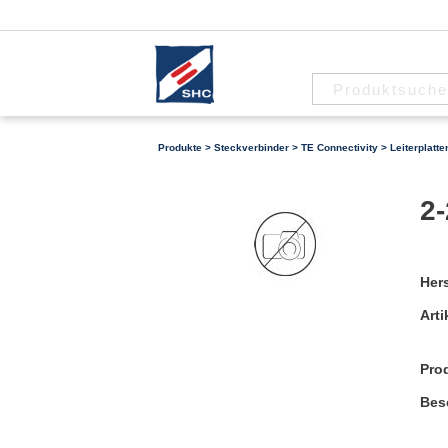
Produkte
>
Steckverbinder
>
TE Connectivity
>
Leiterplatt
2-
Hers
Arti
Pro
Bes