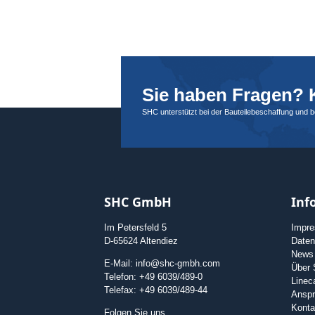
Sie haben Fragen? K
SHC unterstützt bei der Bauteilebeschaffung und 
SHC GmbH
Inf
Im Petersfeld 5
Impr
D-65624 Altendiez
Daten
News
E-Mail: info@shc-gmbh.com
Über
Telefon: +49 6039/489-0
Linec
Telefax: +49 6039/489-44
Anspr
Konta
Folgen Sie uns