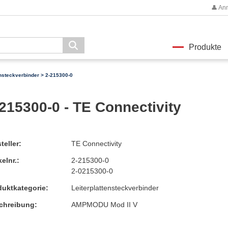
👤 An
Produkte
ensteckverbinder
> 2-215300-0
215300-0 - TE Connectivity
teller:
TE Connectivity
kelnr.:
2-215300-0
2-0215300-0
duktkategorie:
Leiterplattensteckverbinder
chreibung:
AMPMODU Mod II V