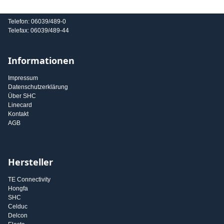
E-Mail: info@shc-gmbh.com
Telefon: 06039/489-0
Telefax: 06039/489-44
Informationen
Impressum
Datenschutzerklärung
Über SHC
Linecard
Kontakt
AGB
Hersteller
TE Connectivity
Hongfa
SHC
Celduc
Delcon