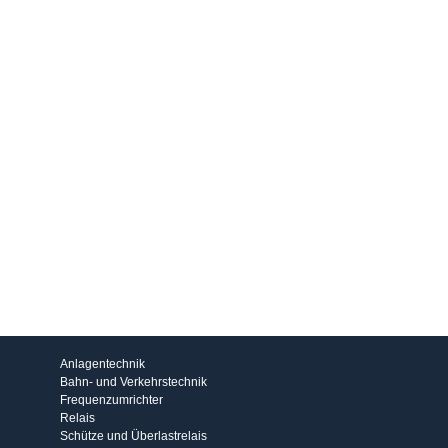
Produkte
Anlagentechnik
Bahn- und Verkehrstechnik
Frequenzumrichter
Relais
Schütze und Überlastrelais