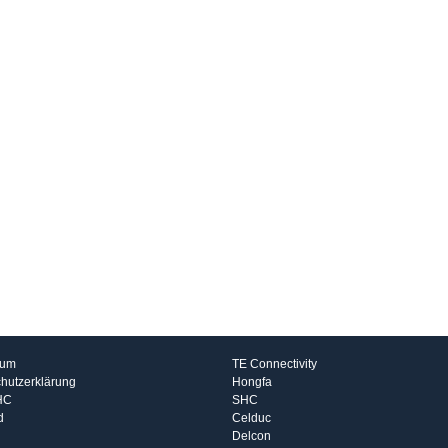
rmationen
Hersteller
sum
TE Connectivity
hutzerklärung
Hongfa
HC
SHC
d
Celduc
Delcon