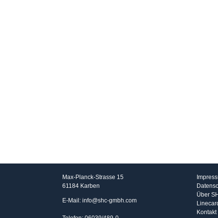
SHC GmbH
Info
Max-Planck-Strasse 15
Impres
61184 Karben
Datensc
Über S
E-Mail: info@shc-gmbh.com
Linecar
Kontakt