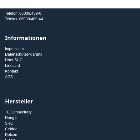
E-Mail: info@shc-gmbh.com
Telefon: 06039/489-0
Telefax: 06039/489-44
Informationen
Impressum
Datenschutzerklärung
Über SHC
Linecard
Kontakt
AGB
Hersteller
TE Connectivity
Hongfa
SHC
Celduc
Delcon