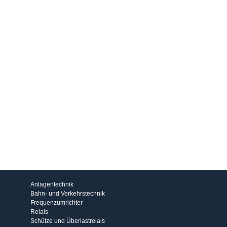
Produkte
Anlagentechnik
Bahn- und Verkehrstechnik
Frequenzumrichter
Relais
Schütze und Überlastrelais