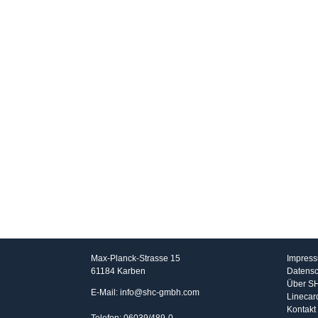
SHC GmbH
Info
Max-Planck-Strasse 15
Impres
61184 Karben
Datensc
Über S
E-Mail: info@shc-gmbh.com
Linecar
Kontakt