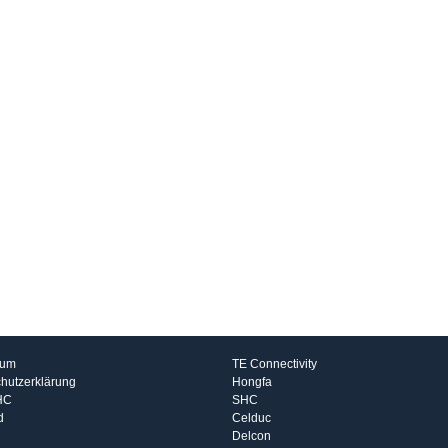
rmationen
Hersteller
sum
TE Connectivity
hutzerklärung
Hongfa
HC
SHC
d
Celduc
Delcon