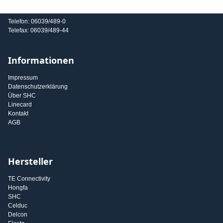
E-Mail: info@shc-gmbh.com
Telefon: 06039/489-0
Telefax: 06039/489-44
Informationen
Impressum
Datenschutzerklärung
Über SHC
Linecard
Kontakt
AGB
Hersteller
TE Connectivity
Hongfa
SHC
Celduc
Delcon