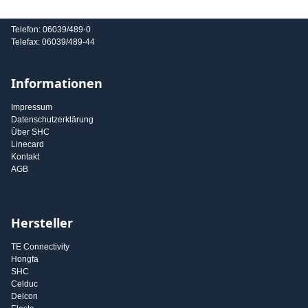
E-Mail: info@shc-gmbh.com
Telefon: 06039/489-0
Telefax: 06039/489-44
Informationen
Impressum
Datenschutzerklärung
Über SHC
Linecard
Kontakt
AGB
Hersteller
TE Connectivity
Hongfa
SHC
Celduc
Delcon