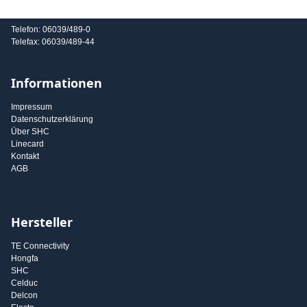
E-Mail: info@shc-gmbh.com
Telefon: 06039/489-0
Telefax: 06039/489-44
Informationen
Impressum
Datenschutzerklärung
Über SHC
Linecard
Kontakt
AGB
Hersteller
TE Connectivity
Hongfa
SHC
Celduc
Delcon