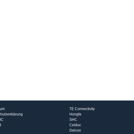
rmationen
Hersteller
sum
TE Connectivity
hutzerklärung
Hongfa
HC
SHC
d
Celduc
Delcon