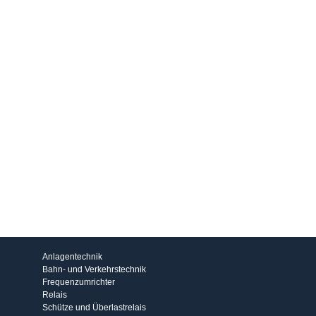
Produkte
Anlagentechnik
Bahn- und Verkehrstechnik
Frequenzumrichter
Relais
Schütze und Überlastrelais