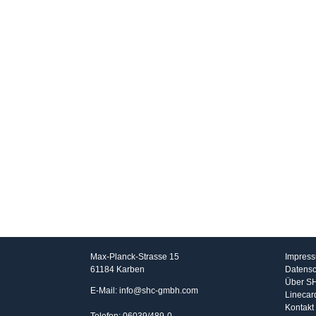
SHC GmbH
Info
Max-Planck-Strasse 15
Impres
61184 Karben
Datensc
Über S
E-Mail: info@shc-gmbh.com
Linecar
Kontakt