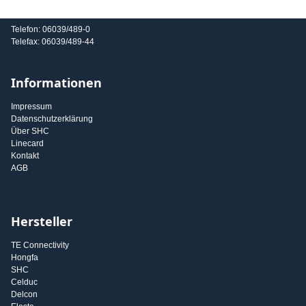
E-Mail: info@shc-gmbh.com
Telefon: 06039/489-0
Telefax: 06039/489-44
Informationen
Impressum
Datenschutzerklärung
Über SHC
Linecard
Kontakt
AGB
Hersteller
TE Connectivity
Hongfa
SHC
Celduc
Delcon