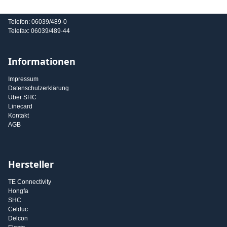
E-Mail: info@shc-gmbh.com
Telefon: 06039/489-0
Telefax: 06039/489-44
Informationen
Impressum
Datenschutzerklärung
Über SHC
Linecard
Kontakt
AGB
Hersteller
TE Connectivity
Hongfa
SHC
Celduc
Delcon