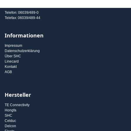
E-Mail: info@shc-gmbh.com
Telefon: 06039/489-0
Telefax: 06039/489-44
Informationen
Impressum
Datenschutzerklärung
Über SHC
Linecard
Kontakt
AGB
Hersteller
TE Connectivity
Hongfa
SHC
Celduc
Delcon