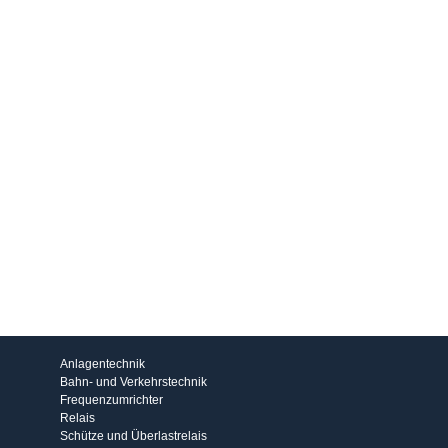
Produkte
Anlagentechnik
Bahn- und Verkehrstechnik
Frequenzumrichter
Relais
Schütze und Überlastrelais