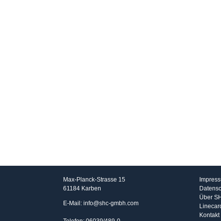
SHC GmbH
Info
Max-Planck-Strasse 15
Impres
61184 Karben
Datensc
Über S
E-Mail: info@shc-gmbh.com
Linecar
Kontakt