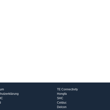
rmationen
Hersteller
sum
TE Connectivity
hutzerklärung
Hongfa
HC
SHC
d
Celduc
Delcon