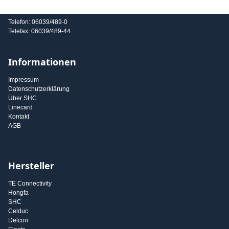
E-Mail: info@shc-gmbh.com
Telefon: 06039/489-0
Telefax: 06039/489-44
Informationen
Impressum
Datenschutzerklärung
Über SHC
Linecard
Kontakt
AGB
Hersteller
TE Connectivity
Hongfa
SHC
Celduc
Delcon