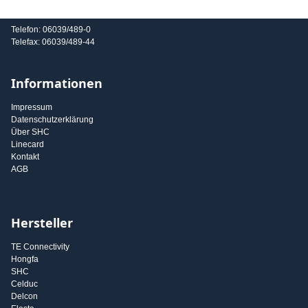
E-Mail: info@shc-gmbh.com
Telefon: 06039/489-0
Telefax: 06039/489-44
Informationen
Impressum
Datenschutzerklärung
Über SHC
Linecard
Kontakt
AGB
Hersteller
TE Connectivity
Hongfa
SHC
Celduc
Delcon