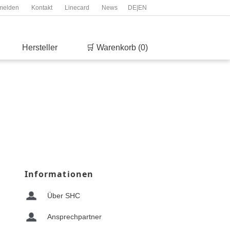
melden
Kontakt
Linecard
News
DE
|
EN
Hersteller
🛒 Warenkorb (0)
Informationen
Über SHC
Ansprechpartner